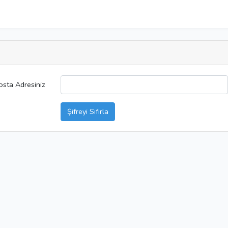
osta Adresiniz
Şifreyi Sıfırla